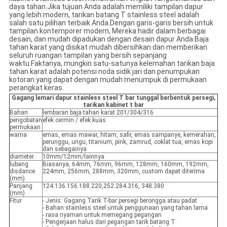
daya tahan.Jika tujuan Anda adalah memiliki tampilan dapur
yang lebih modern, tarikan batang T stainless steel adalah
salah satu pilihan terbaik Anda.Dengan garis-garis bersih untuk
tampilan kontemporer modern, Mereka hadir dalam berbagai
desain, dan mudah dipadukan dengan desain dapur Anda.Baja
tahan karat yang disikat mudah dibersihkan dan memberikan
seluruh ruangan tampilan yang bersih sepanjang
waktu.Faktanya, mungkin satu-satunya kelemahan tarikan baja
tahan karat adalah potensi noda sidik jari dan penumpukan
kotoran yang dapat dengan mudah menumpuk di permukaan
perangkat keras.
Gagang lemari dapur stainless steel T bar tunggal berbentuk persegi,
tarikan kabinet t bar
Bahan
lembaran baja tahan karat 201/304/316
pengobatan
efek cermin / efek kuas
permukaan
warna
emas, emas mawar, hitam, safir, emas sampanye, kemerahan,
perunggu, ungu, titanium, pink, zamrud, coklat tua, emas kopi
dan sebagainya
diameter
10mm/12mm/lainnya
lubang
Biasanya, 64mm, 76mm, 96mm, 128mm, 160mm, 192mm,
disdance
224mm, 256mm, 288mm, 320mm, custom dapat diterima
(mm)
Panjang
124.136.156.188.220,252.284.316, 348.380
(mm)
Fitur
- Jenis: Gagang Tarik T-bar persegi berongga atau padat
- Bahan stainless steel untuk penggunaan yang tahan lama
- rasa nyaman untuk memegang pegangan
- Pengerjaan halus dari pegangan tarik batang T