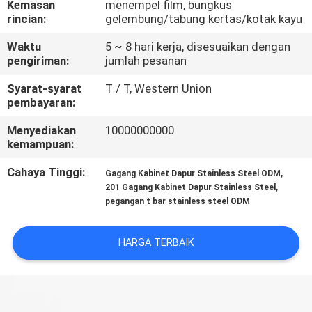
Kemasan
menempel film, bungkus
KUALITAS
rincian:
gelembung/tabung kertas/kotak kayu
Waktu
5 ~ 8 hari kerja, disesuaikan dengan
HUBUNGI
pengiriman:
jumlah pesanan
KAMI
Syarat-syarat
T / T, Western Union
pembayaran:
BERITA
Menyediakan
10000000000
kemampuan:
KASUS
Cahaya Tinggi:
,
Gagang Kabinet Dapur Stainless Steel ODM
,
201 Gagang Kabinet Dapur Stainless Steel
pegangan t bar stainless steel ODM
SITEMAP
HARGA TERBAIK
PRIVACY
POLICY