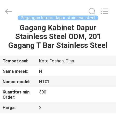
Dekoratif
Stainless
Steel
supplier.
Copyright
Pegangan lemari dapur stainless steel
©
2021
-
Gagang Kabinet Dapur
RUMAH
2025
Foshan
Stainless Steel ODM, 201
Summey
Metal
Products.,ltd.
PRODUK
Gagang T Bar Stainless Steel
All
Rights
Reserved.
TENTANG
Tempat asal:
Kota Foshan, Cina
KAMI
Nama merek:
N
Nomor model:
HT01
TUR
Kuantitas min
300
PABRIK
Order:
Harga:
2
KONTROL